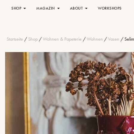
SHOP
MAGAZIN
ABOUT
WORKSHOPS
Startseite
/
Shop
/
Wohnen & Papeterie
/
Wohnen
/
Vasen
/ Selim