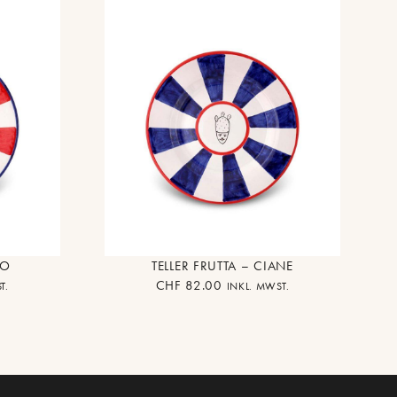
EO
TELLER FRUTTA – CIANE
CHF
82.00
T.
INKL. MWST.