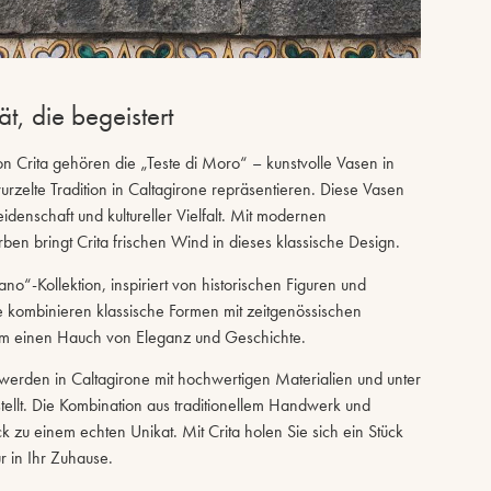
t, die begeistert
 Crita gehören die „Teste di Moro“ – kunstvolle Vasen in
urzelte Tradition in Caltagirone repräsentieren. Diese Vasen
denschaft und kultureller Vielfalt. Mit modernen
ben bringt Crita frischen Wind in dieses klassische Design.
mano“-Kollektion, inspiriert von historischen Figuren und
ke kombinieren klassische Formen mit zeitgenössischen
m einen Hauch von Eleganz und Geschichte.
werden in Caltagirone mit hochwertigen Materialien und unter
tellt. Die Kombination aus traditionellem Handwerk und
zu einem echten Unikat. Mit Crita holen Sie sich ein Stück
ur in Ihr Zuhause.