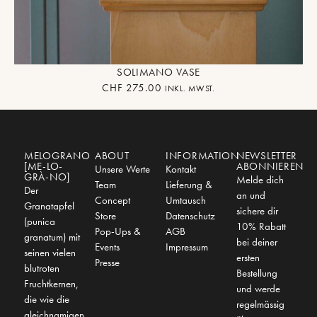
SOLIMANO VASE
CHF
275.00
INKL. MWST.
MELOGRANO
ABOUT
INFORMATION
NEWSLETTER
[ME-LO-
ABONNIEREN
Unsere Werte
Kontakt
GRÀ-NO]
Melde dich
Team
Lieferung &
Der
an und
Concept
Umtausch
Granatapfel
sichere dir
Store
Datenschutz
(punica
10% Rabatt
Pop-Ups &
AGB
granatum) mit
bei deiner
Events
Impressum
seinen vielen
ersten
Presse
blutroten
Bestellung
Fruchtkernen,
und werde
die wie die
regelmässig
gleichnamigen