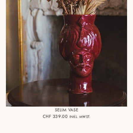
SELIM VASE
CHF
339.00
INKL. MWST.