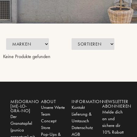
Keine Produkte gefunden
MELOGRANO
ABOUT
INFORMATION
NEWSLETTER
[ME-LO-
ABONNIEREN
Unsere Werte
Kontakt
GRÀ-NO]
Melde dich
Team
Lieferung &
Der
an und
Concept
Umtausch
Granatapfel
sichere dir
Store
Datenschutz
(punica
10% Rabatt
Pop-Ups &
AGB
granatum) mit