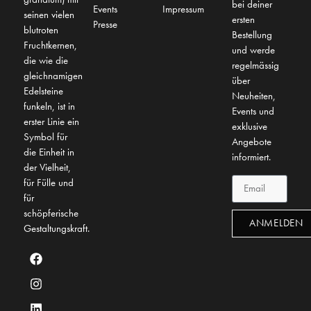
bei deiner
Events
Impressum
seinen vielen
ersten
Presse
blutroten
Bestellung
Fruchtkernen,
und werde
die wie die
regelmässig
gleichnamigen
über
Edelsteine
Neuheiten,
funkeln, ist in
Events und
erster Linie ein
exklusive
Symbol für
Angebote
die Einheit in
informiert.
der Vielheit,
für Fülle und
für
schöpferische
ANMELDEN
Gestaltungskraft.