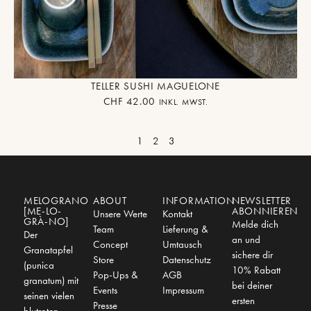
TELLER SUSHI MAGUELONE
CHF
42.00
INKL. MWST.
1
2
3
MELOGRANO
ABOUT
INFORMATION
NEWSLETTER
[ME-LO-
ABONNIEREN
Unsere Werte
Kontakt
GRÀ-NO]
Melde dich
Team
Lieferung &
Der
an und
Concept
Umtausch
Granatapfel
sichere dir
Store
Datenschutz
(punica
10% Rabatt
Pop-Ups &
AGB
granatum) mit
bei deiner
Events
Impressum
seinen vielen
ersten
Presse
blutroten