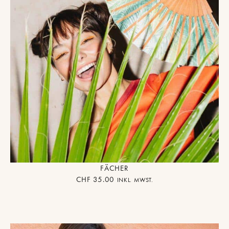
FÄCHER
CHF
35.00
INKL. MWST.