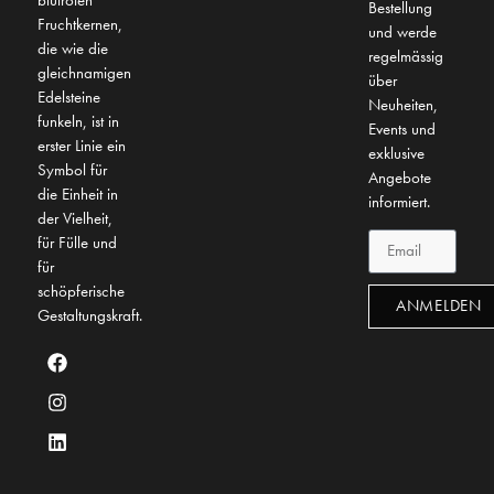
Bestellung
Fruchtkernen,
und werde
die wie die
regelmässig
gleichnamigen
über
Edelsteine
Neuheiten,
funkeln, ist in
Events und
erster Linie ein
exklusive
Symbol für
Angebote
die Einheit in
informiert.
der Vielheit,
für Fülle und
für
schöpferische
ANMELDEN
Gestaltungskraft.