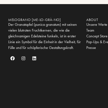
MELOGRANO [ME-LO-GRÀ-NO]
ABOUT
Der Granatapfel (punica granatum) mit seinen
Unsere Werte
vielen blutroten Fruchtkernen, die wie die
Team
gleichnamigen Edelsteine funkeln, ist in erster
Concept Store
Linie ein Symbol für die Einheit in der Vielheit, für
Pop-Ups & Eve
Fülle und für schöpferische Gestaltungskraft.
Presse