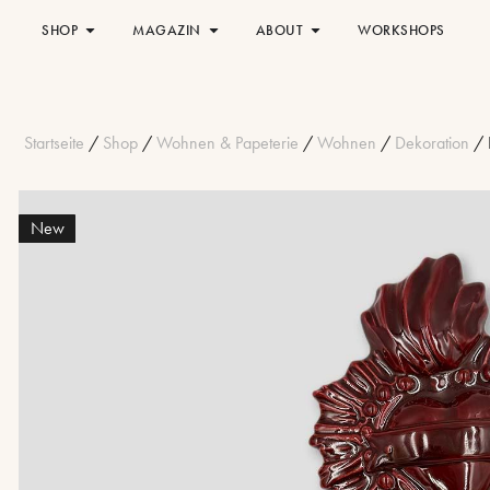
SHOP
MAGAZIN
ABOUT
WORKSHOPS
Startseite
/
Shop
/
Wohnen & Papeterie
/
Wohnen
/
Dekoration
/ 
New