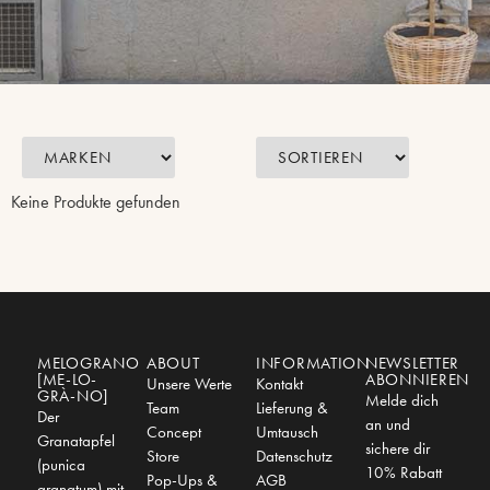
Keine Produkte gefunden
MELOGRANO
ABOUT
INFORMATION
NEWSLETTER
[ME-LO-
ABONNIEREN
Unsere Werte
Kontakt
GRÀ-NO]
Melde dich
Team
Lieferung &
Der
an und
Concept
Umtausch
Granatapfel
sichere dir
Store
Datenschutz
(punica
10% Rabatt
Pop-Ups &
AGB
granatum) mit