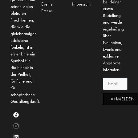
bei deiner
Events
Impressum
seinen vielen
ersten
Presse
blutroten
Bestellung
Fruchtkernen,
und werde
die wie die
regelmässig
gleichnamigen
über
Edelsteine
Neuheiten,
funkeln, ist in
Events und
erster Linie ein
exklusive
Symbol für
Angebote
die Einheit in
informiert.
der Vielheit,
für Fülle und
für
schöpferische
ANMELDEN
Gestaltungskraft.