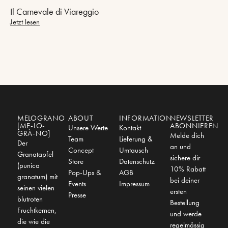
Il Carnevale di Viareggio
Jetzt lesen
MELOGRANO
ABOUT
INFORMATION
NEWSLETTER
[ME-LO-
ABONNIEREN
Unsere Werte
Kontakt
GRÀ-NO]
Melde dich
Team
Lieferung &
Der
an und
Concept
Umtausch
Granatapfel
sichere dir
Store
Datenschutz
(punica
10% Rabatt
Pop-Ups &
AGB
granatum) mit
bei deiner
Events
Impressum
seinen vielen
ersten
Presse
blutroten
Bestellung
Fruchtkernen,
und werde
die wie die
regelmässig