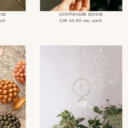
OND
LICHTFÄNGER SONNE
CHF
45.00
WST.
INKL. MWST.