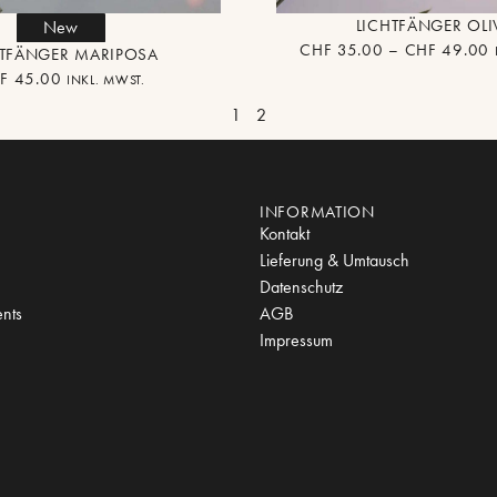
LICHTFÄNGER OL
New
CHF
35.00
–
CHF
49.00
HTFÄNGER MARIPOSA
F
45.00
INKL. MWST.
1
2
INFORMATION
Kontakt
Lieferung & Umtausch
Datenschutz
nts
AGB
Impressum