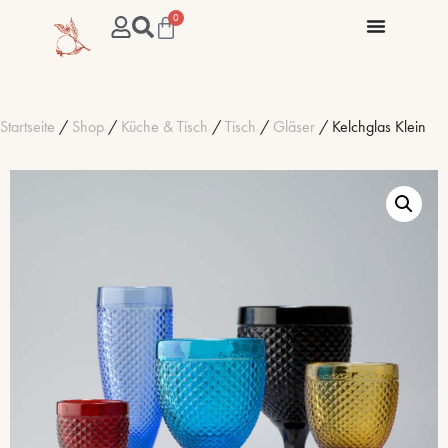
0
Startseite
/
Shop
/
Küche & Tisch
/
Tisch
/
Gläser
/ Kelchglas Klein