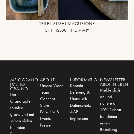
TELLER SUSHI MAGUELONE
CHF
42.00
INKL. MWST.
MELOGRANO
ABOUT
INFORMATION
NEWSLETTER
[ME-LO-
ABONNIEREN
Unsere Werte
Kontakt
GRÀ-NO]
Melde dich
Team
Lieferung &
Der
an und
Concept
Umtausch
Granatapfel
sichere dir
Store
Datenschutz
(punica
10% Rabatt
Pop-Ups &
AGB
granatum) mit
bei deiner
Events
Impressum
seinen vielen
ersten
Presse
blutroten
Bestellung