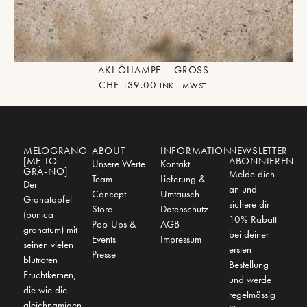
AKI ÖLLAMPE – GROSS
CHF
139.00
INKL. MWST.
MELOGRANO
ABOUT
INFORMATION
NEWSLETTER
[ME-LO-
ABONNIEREN
Unsere Werte
Kontakt
GRÀ-NO]
Melde dich
Team
Lieferung &
Der
an und
Concept
Umtausch
Granatapfel
sichere dir
Store
Datenschutz
(punica
10% Rabatt
Pop-Ups &
AGB
granatum) mit
bei deiner
Events
Impressum
seinen vielen
ersten
Presse
blutroten
Bestellung
Fruchtkernen,
und werde
die wie die
regelmässig
gleichnamigen