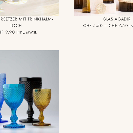
RSETZER MIT TRINKHALM-
GLAS AGADIR
LOCH
CHF
5.50
–
CHF
7.50
I
HF
9.90
INKL. MWST.