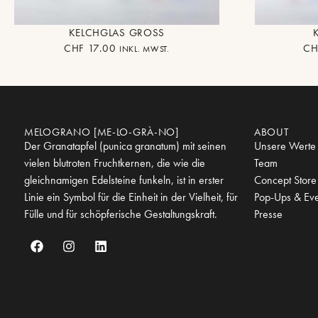
KELCHGLAS GROSS
CHF
17.00
CH
INKL. MWST.
MELOGRANO [ME-LO-GRÀ-NO]
ABOUT
Der Granatapfel (punica granatum) mit seinen
Unsere Werte
vielen blutroten Fruchtkernen, die wie die
Team
gleichnamigen Edelsteine funkeln, ist in erster
Concept Store
Linie ein Symbol für die Einheit in der Vielheit, für
Pop-Ups & Eve
Fülle und für schöpferische Gestaltungskraft.
Presse