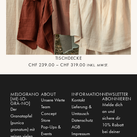
TISCHDECKE
CHF
239.00
–
CHF
319.00
INKL. MWST.
MELOGRANO
ABOUT
INFORMATION
NEWSLETTER
[ME-LO-
ABONNIEREN
Unsere Werte
Kontakt
GRÀ-NO]
Melde dich
Team
Lieferung &
Der
an und
Concept
Umtausch
Granatapfel
sichere dir
Store
Datenschutz
(punica
10% Rabatt
Pop-Ups &
AGB
granatum) mit
bei deiner
Events
Impressum
seinen vielen