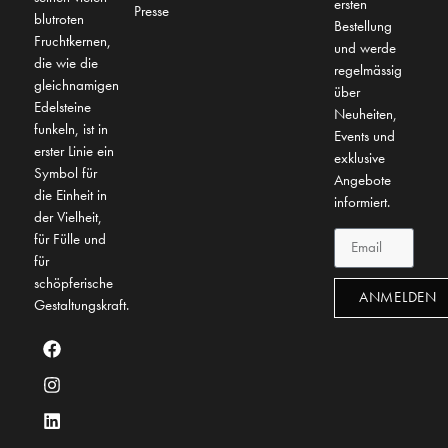
ersten
Presse
blutroten
Bestellung
Fruchtkernen,
und werde
die wie die
regelmässig
gleichnamigen
über
Edelsteine
Neuheiten,
funkeln, ist in
Events und
erster Linie ein
exklusive
Symbol für
Angebote
die Einheit in
informiert.
der Vielheit,
für Fülle und
für
schöpferische
ANMELDEN
Gestaltungskraft.