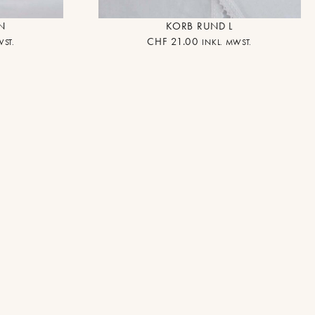
N
KORB RUND L
CHF
21.00
WST.
INKL. MWST.