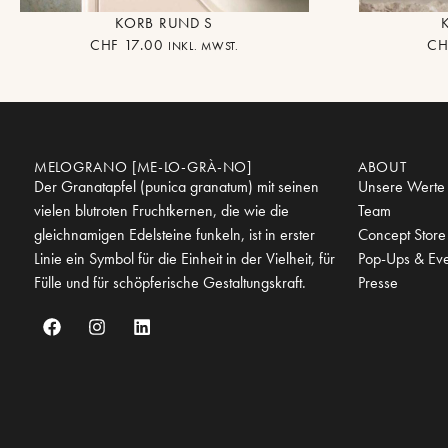
KORB RUND S
CHF
17.00
CH
INKL. MWST.
MELOGRANO [ME-LO-GRÀ-NO]
ABOUT
Der Granatapfel (punica granatum) mit seinen
Unsere Werte
vielen blutroten Fruchtkernen, die wie die
Team
gleichnamigen Edelsteine funkeln, ist in erster
Concept Store
Linie ein Symbol für die Einheit in der Vielheit, für
Pop-Ups & Eve
Fülle und für schöpferische Gestaltungskraft.
Presse