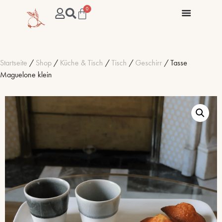
0
Startseite
/
Shop
/
Küche & Tisch
/
Tisch
/
Geschirr
/ Tasse
Maguelone klein