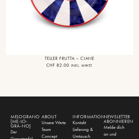
TELLER FRUTTA – CIANE
CHF
82.00
INKL. MWST.
MELOGRANO
ABOUT
INFORMATION
NEWSLETTER
[ME-LO-
ABONNIEREN
Unsere Werte
Kontakt
GRÀ-NO]
Melde dich
Team
Lieferung &
Der
an und
Concept
Umtausch
Granatapfel