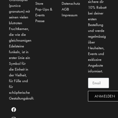
sichere dir
Store
Datenschutz
(punica
10% Rabatt
Pop-Ups &
AGB
granatum) mit
bei deiner
Events
Impressum
seinen vielen
ersten
Presse
blutroten
Bestellung
Fruchtkernen,
und werde
die wie die
regelmässig
gleichnamigen
über
Edelsteine
Neuheiten,
funkeln, ist in
Events und
erster Linie ein
exklusive
Symbol für
Angebote
die Einheit in
informiert.
der Vielheit,
für Fülle und
für
schöpferische
ANMELDEN
Gestaltungskraft.