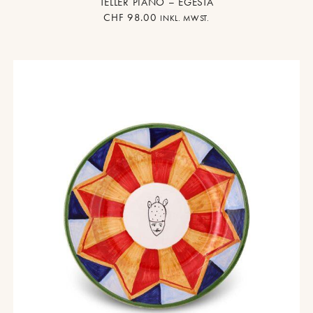
TELLER PIANO – EGESTA
CHF
98.00
INKL. MWST.