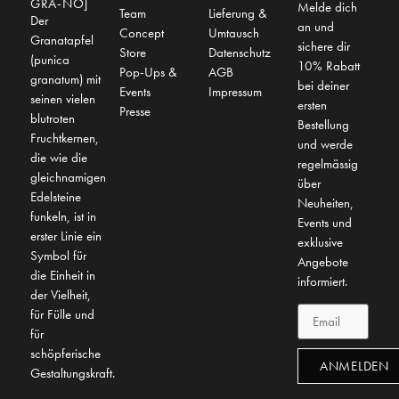
GRÀ-NO]
Melde dich
Team
Lieferung &
Der
an und
Concept
Umtausch
Granatapfel
sichere dir
Store
Datenschutz
(punica
10% Rabatt
Pop-Ups &
AGB
granatum) mit
bei deiner
Events
Impressum
seinen vielen
ersten
Presse
blutroten
Bestellung
Fruchtkernen,
und werde
die wie die
regelmässig
gleichnamigen
über
Edelsteine
Neuheiten,
funkeln, ist in
Events und
erster Linie ein
exklusive
Symbol für
Angebote
die Einheit in
informiert.
der Vielheit,
für Fülle und
für
schöpferische
ANMELDEN
Gestaltungskraft.