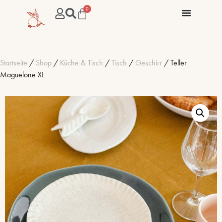
0
Startseite
/
Shop
/
Küche & Tisch
/
Tisch
/
Geschirr
/ Teller
Maguelone XL