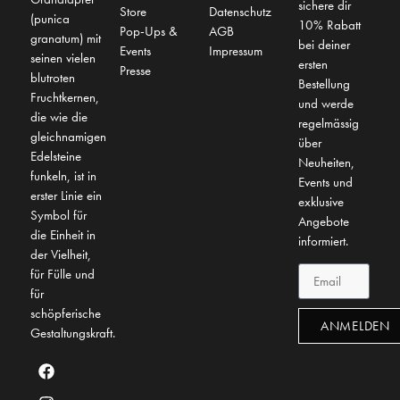
sichere dir
Store
Datenschutz
(punica
10% Rabatt
Pop-Ups &
AGB
granatum) mit
bei deiner
Events
Impressum
seinen vielen
ersten
Presse
blutroten
Bestellung
Fruchtkernen,
und werde
die wie die
regelmässig
gleichnamigen
über
Edelsteine
Neuheiten,
funkeln, ist in
Events und
erster Linie ein
exklusive
Symbol für
Angebote
die Einheit in
informiert.
der Vielheit,
für Fülle und
für
schöpferische
ANMELDEN
Gestaltungskraft.