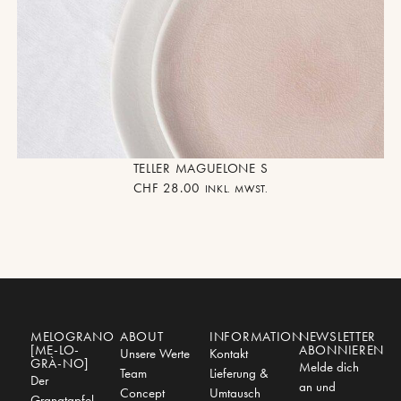
TELLER MAGUELONE S
CHF
28.00
INKL. MWST.
MELOGRANO
ABOUT
INFORMATION
NEWSLETTER
[ME-LO-
ABONNIEREN
Unsere Werte
Kontakt
GRÀ-NO]
Melde dich
Team
Lieferung &
Der
an und
Concept
Umtausch
Granatapfel