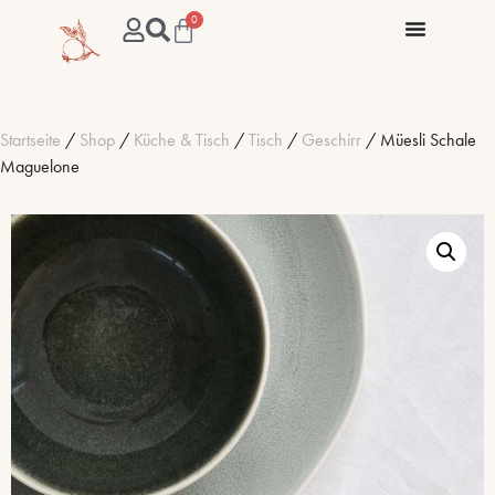
0
Startseite
/
Shop
/
Küche & Tisch
/
Tisch
/
Geschirr
/ Müesli Schale
Maguelone