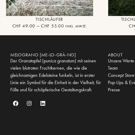
TISCHLÄUFER
TISCH
CHF
49.00
–
CHF
55.00
CH
INKL. MWST.
MELOGRANO [ME-LO-GRÀ-NO]
ABOUT
Der Granatapfel (punica granatum) mit seinen
Unsere Werte
vielen blutroten Fruchtkernen, die wie die
Team
gleichnamigen Edelsteine funkeln, ist in erster
Concept Store
Linie ein Symbol für die Einheit in der Vielheit, für
Pop-Ups & Eve
Fülle und für schöpferische Gestaltungskraft.
Presse