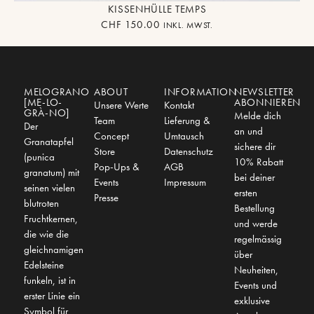
KISSENHÜLLE TEMPS
CHF
150.00
INKL. MWST.
MELOGRANO
ABOUT
INFORMATION
NEWSLETTER
[ME-LO-
ABONNIEREN
Unsere Werte
Kontakt
GRÀ-NO]
Melde dich
Team
Lieferung &
Der
an und
Concept
Umtausch
Granatapfel
sichere dir
Store
Datenschutz
(punica
10% Rabatt
Pop-Ups &
AGB
granatum) mit
bei deiner
Events
Impressum
seinen vielen
ersten
Presse
blutroten
Bestellung
Fruchtkernen,
und werde
die wie die
regelmässig
gleichnamigen
über
Edelsteine
Neuheiten,
funkeln, ist in
Events und
erster Linie ein
exklusive
Symbol für