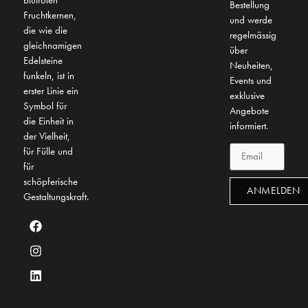
Bestellung
Fruchtkernen,
und werde
die wie die
regelmässig
gleichnamigen
über
Edelsteine
Neuheiten,
funkeln, ist in
Events und
erster Linie ein
exklusive
Symbol für
Angebote
die Einheit in
informiert.
der Vielheit,
für Fülle und
für
schöpferische
ANMELDEN
Gestaltungskraft.