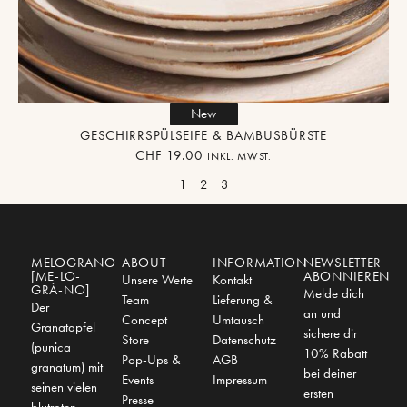
New
GESCHIRRSPÜLSEIFE & BAMBUSBÜRSTE
CHF
19.00
INKL. MWST.
1
2
3
MELOGRANO
ABOUT
INFORMATION
NEWSLETTER
[ME-LO-
ABONNIEREN
Unsere Werte
Kontakt
GRÀ-NO]
Melde dich
Team
Lieferung &
Der
an und
Concept
Umtausch
Granatapfel
sichere dir
Store
Datenschutz
(punica
10% Rabatt
Pop-Ups &
AGB
granatum) mit
bei deiner
Events
Impressum
seinen vielen
ersten
Presse
blutroten