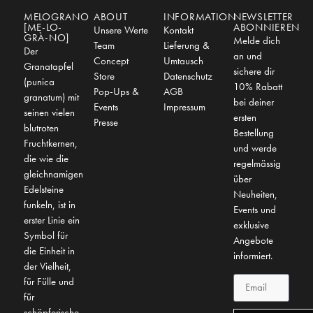
MELOGRANO
ABOUT
INFORMATION
NEWSLETTER
[ME-LO-
ABONNIEREN
Unsere Werte
Kontakt
GRÀ-NO]
Melde dich
Team
Lieferung &
Der
an und
Concept
Umtausch
Granatapfel
sichere dir
Store
Datenschutz
(punica
10% Rabatt
Pop-Ups &
AGB
granatum) mit
bei deiner
Events
Impressum
seinen vielen
ersten
Presse
blutroten
Bestellung
Fruchtkernen,
und werde
die wie die
regelmässig
gleichnamigen
über
Edelsteine
Neuheiten,
funkeln, ist in
Events und
erster Linie ein
exklusive
Symbol für
Angebote
die Einheit in
informiert.
der Vielheit,
für Fülle und
für
schöpferische