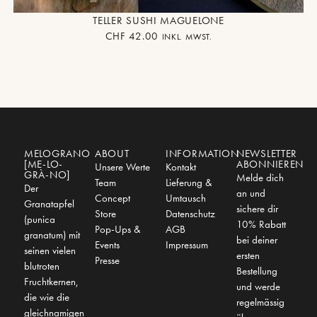
TELLER SUSHI MAGUELONE
CHF
42.00
INKL. MWST.
MELOGRANO
ABOUT
INFORMATION
NEWSLETTER
[ME-LO-
ABONNIEREN
Unsere Werte
Kontakt
GRÀ-NO]
Melde dich
Team
Lieferung &
Der
an und
Concept
Umtausch
Granatapfel
sichere dir
Store
Datenschutz
(punica
10% Rabatt
Pop-Ups &
AGB
granatum) mit
bei deiner
Events
Impressum
seinen vielen
ersten
Presse
blutroten
Bestellung
Fruchtkernen,
und werde
die wie die
regelmässig
gleichnamigen