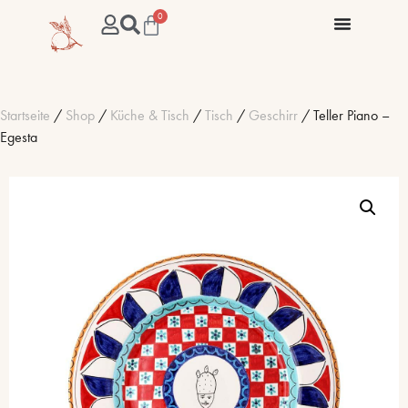
0
Startseite
/
Shop
/
Küche & Tisch
/
Tisch
/
Geschirr
/ Teller Piano –
Egesta