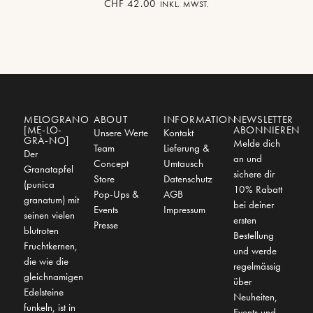
CHF
42.00
INKL. MWST.
MELOGRANO
ABOUT
INFORMATION
NEWSLETTER
[ME-LO-
ABONNIEREN
Unsere Werte
Kontakt
GRÀ-NO]
Melde dich
Team
Lieferung &
Der
an und
Concept
Umtausch
Granatapfel
sichere dir
Store
Datenschutz
(punica
10% Rabatt
Pop-Ups &
AGB
granatum) mit
bei deiner
Events
Impressum
seinen vielen
ersten
Presse
blutroten
Bestellung
Fruchtkernen,
und werde
die wie die
regelmässig
gleichnamigen
über
Edelsteine
Neuheiten,
funkeln, ist in
Events und