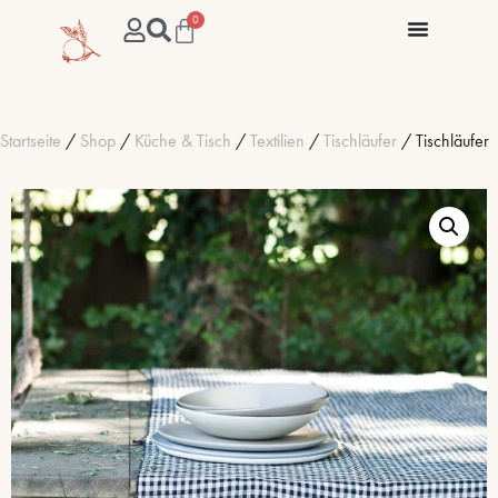
0
Startseite
/
Shop
/
Küche & Tisch
/
Textilien
/
Tischläufer
/ Tischläufer