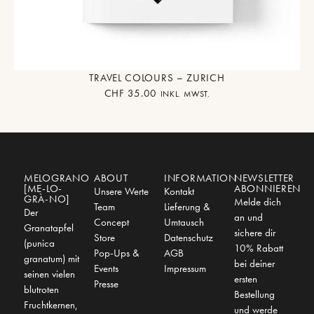
TRAVEL COLOURS – ZURICH
CHF
35.00
INKL. MWST.
MELOGRANO
ABOUT
INFORMATION
NEWSLETTER
[ME-LO-
ABONNIEREN
Unsere Werte
Kontakt
GRÀ-NO]
Melde dich
Team
Lieferung &
Der
an und
Concept
Umtausch
Granatapfel
sichere dir
Store
Datenschutz
(punica
10% Rabatt
Pop-Ups &
AGB
granatum) mit
bei deiner
Events
Impressum
seinen vielen
ersten
Presse
blutroten
Bestellung
Fruchtkernen,
und werde