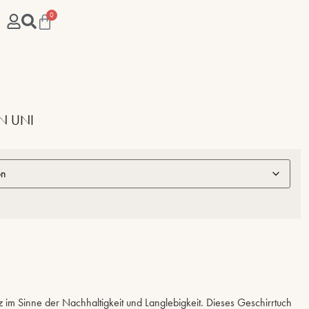
0
N UNI
z im Sinne der Nachhaltigkeit und Langlebigkeit. Dieses Geschirrtuch