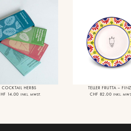
COCKTAIL HERBS
TELLER FRUTTA – FIN
CHF
14.00
CHF
82.00
INKL. MWST.
INKL. MWS