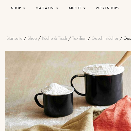
SHOP
MAGAZIN
ABOUT
WORKSHOPS
Startseite
/
Shop
/
Küche & Tisch
/
Textilien
/
Geschirrtücher
/ Gesc