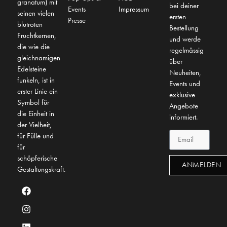
granatum) mit
bei deiner
Events
Impressum
seinen vielen
ersten
Presse
blutroten
Bestellung
Fruchtkernen,
und werde
die wie die
regelmässig
gleichnamigen
über
Edelsteine
Neuheiten,
funkeln, ist in
Events und
erster Linie ein
exklusive
Symbol für
Angebote
die Einheit in
informiert.
der Vielheit,
für Fülle und
für
schöpferische
ANMELDEN
Gestaltungskraft.