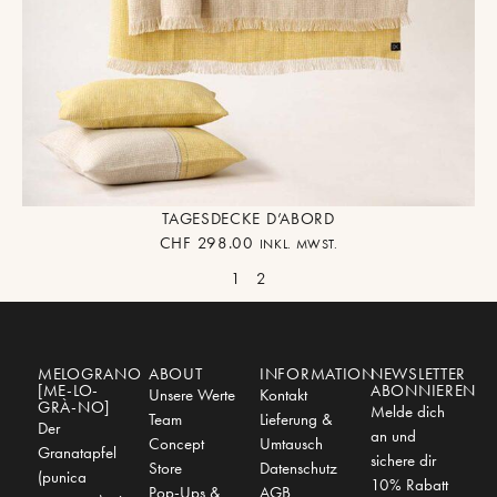
TAGESDECKE D’ABORD
CHF
298.00
INKL. MWST.
1
2
MELOGRANO
ABOUT
INFORMATION
NEWSLETTER
[ME-LO-
ABONNIEREN
Unsere Werte
Kontakt
GRÀ-NO]
Melde dich
Team
Lieferung &
Der
an und
Concept
Umtausch
Granatapfel
sichere dir
Store
Datenschutz
(punica
10% Rabatt
Pop-Ups &
AGB