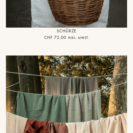
SCHÜRZE
CHF
72.00
INKL. MWST.