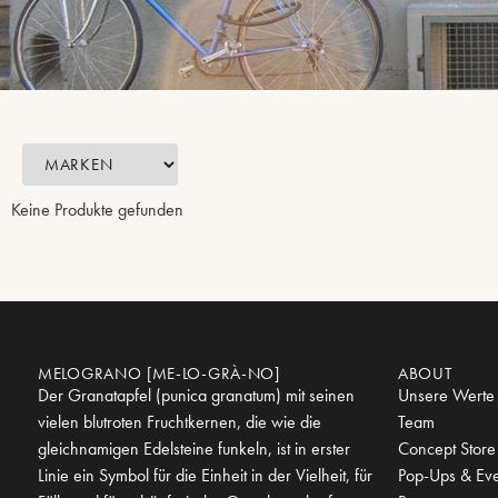
Keine Produkte gefunden
MELOGRANO [ME-LO-GRÀ-NO]
ABOUT
Der Granatapfel (punica granatum) mit seinen
Unsere Werte
vielen blutroten Fruchtkernen, die wie die
Team
gleichnamigen Edelsteine funkeln, ist in erster
Concept Store
Linie ein Symbol für die Einheit in der Vielheit, für
Pop-Ups & Eve