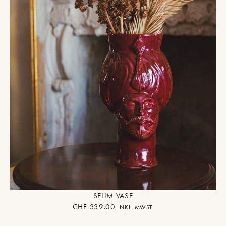
SELIM VASE
CHF
339.00
INKL. MWST.