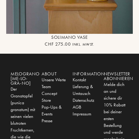
SOLIMANO VASE
CHF
275.00
INKL. MWST.
MELOGRANO
ABOUT
INFORMATION
NEWSLETTER
[ME-LO-
ABONNIEREN
Unsere Werte
Kontakt
GRÀ-NO]
Melde dich
Team
Lieferung &
Der
an und
Concept
Umtausch
Granatapfel
sichere dir
Store
Datenschutz
(punica
10% Rabatt
Pop-Ups &
AGB
granatum) mit
bei deiner
Events
Impressum
seinen vielen
ersten
Presse
blutroten
Bestellung
Fruchtkernen,
und werde
die wie die