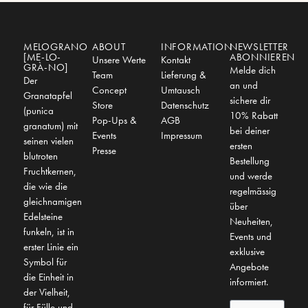
MELOGRANO
ABOUT
INFORMATION
NEWSLETTER
[ME-LO-
ABONNIEREN
Unsere Werte
Kontakt
GRÀ-NO]
Melde dich
Team
Lieferung &
Der
an und
Concept
Umtausch
Granatapfel
sichere dir
Store
Datenschutz
(punica
10% Rabatt
Pop-Ups &
AGB
granatum) mit
bei deiner
Events
Impressum
seinen vielen
ersten
Presse
blutroten
Bestellung
Fruchtkernen,
und werde
die wie die
regelmässig
gleichnamigen
über
Edelsteine
Neuheiten,
funkeln, ist in
Events und
erster Linie ein
exklusive
Symbol für
Angebote
die Einheit in
informiert.
der Vielheit,
für Fülle und