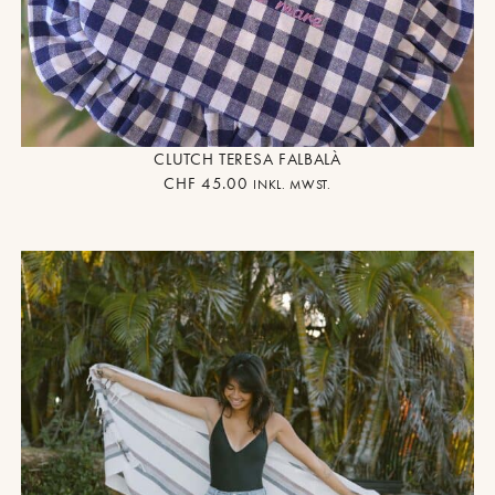
CLUTCH TERESA FALBALÀ
CHF
45.00
INKL. MWST.