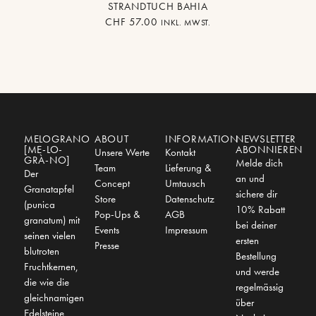
STRANDTUCH BAHIA
CHF
57.00
INKL. MWST.
MELOGRANO
ABOUT
INFORMATION
NEWSLETTER
[ME-LO-
ABONNIEREN
Unsere Werte
Kontakt
GRÀ-NO]
Melde dich
Team
Lieferung &
Der
an und
Concept
Umtausch
Granatapfel
sichere dir
Store
Datenschutz
(punica
10% Rabatt
Pop-Ups &
AGB
granatum) mit
bei deiner
Events
Impressum
seinen vielen
ersten
Presse
blutroten
Bestellung
Fruchtkernen,
und werde
die wie die
regelmässig
gleichnamigen
über
Edelsteine