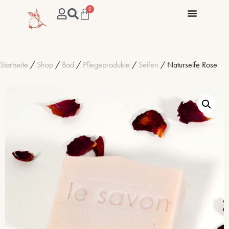
0
Startseite
/
Shop
/
Bad
/
Pflegeprodukte
/
Seifen
/ Naturseife Rose