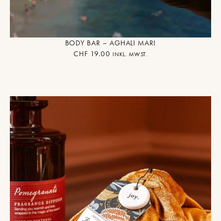
BODY BAR – AGHALI MARI
CHF
19.00
INKL. MWST.