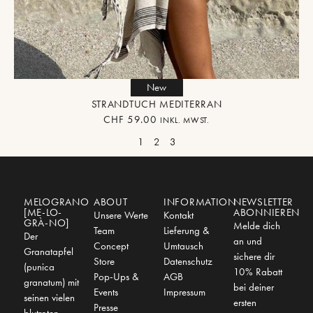
New
STRANDTUCH MEDITERRAN
CHF
59.00
INKL. MWST.
1
2
3
MELOGRANO
ABOUT
INFORMATION
NEWSLETTER
[ME-LO-
ABONNIEREN
Unsere Werte
Kontakt
GRÀ-NO]
Melde dich
Team
Lieferung &
Der
an und
Concept
Umtausch
Granatapfel
sichere dir
Store
Datenschutz
(punica
10% Rabatt
Pop-Ups &
AGB
granatum) mit
bei deiner
Events
Impressum
seinen vielen
ersten
Presse
blutroten