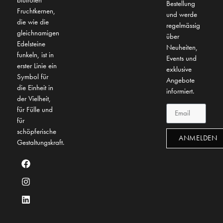
Bestellung
Fruchtkernen,
und werde
die wie die
regelmässig
gleichnamigen
über
Edelsteine
Neuheiten,
funkeln, ist in
Events und
erster Linie ein
exklusive
Symbol für
Angebote
die Einheit in
informiert.
der Vielheit,
für Fülle und
für
schöpferische
ANMELDEN
Gestaltungskraft.