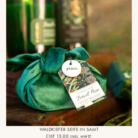
WALDKIEFER SEIFE IN SAMT
CHF
15.00
INKL. MWST.