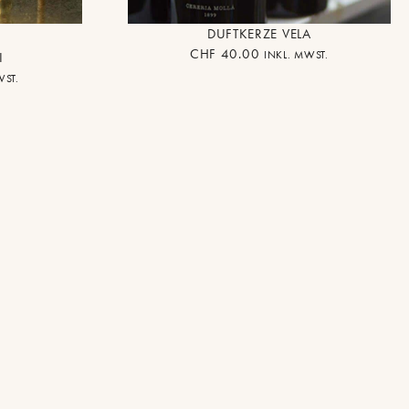
DUFTKERZE VELA
CHF
40.00
INKL. MWST.
I
WST.