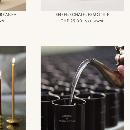
ERRANEA
SEIFENSCHALE JESMONITE
CHF
29.00
WST.
INKL. MWST.