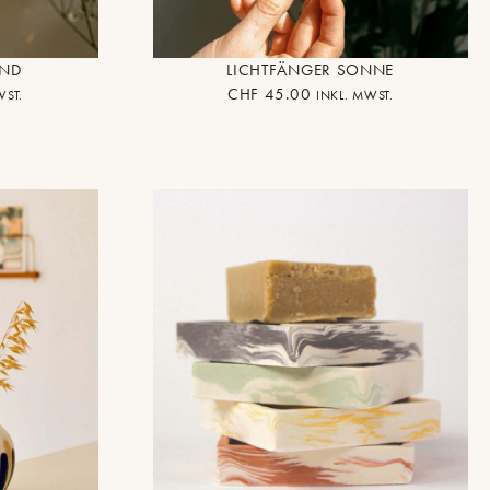
OND
LICHTFÄNGER SONNE
CHF
45.00
WST.
INKL. MWST.