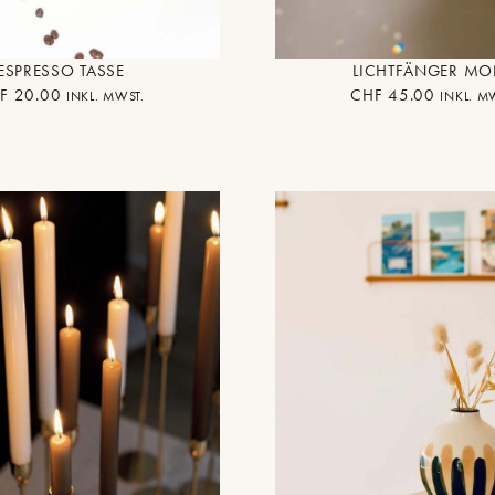
ESPRESSO TASSE
LICHTFÄNGER M
F
20.00
CHF
45.00
INKL. MWST.
INKL. M