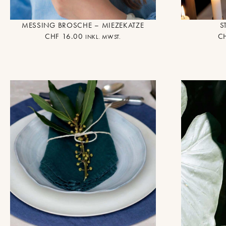
MESSING BROSCHE – MIEZEKATZE
S
CHF
16.00
C
INKL. MWST.