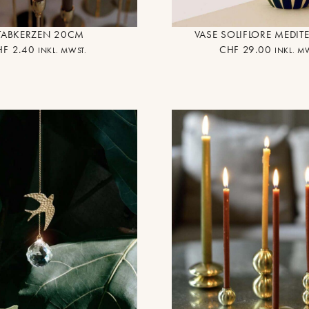
TABKERZEN 20CM
VASE SOLIFLORE MEDIT
HF
2.40
CHF
29.00
INKL. MWST.
INKL. M