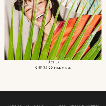
FÄCHER
CHF
35.00
INKL. MWST.