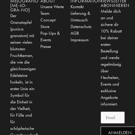
MELOGRANO
ABOUT
INFORMATION
NEWSLETTER
[ME-LO-
ABONNIEREN
Unsere Werte
Kontakt
GRÀ-NO]
Melde dich
Team
Lieferung &
Der
an und
Concept
Umtausch
Granatapfel
sichere dir
Store
Datenschutz
(punica
10% Rabatt
Pop-Ups &
AGB
granatum) mit
bei deiner
Events
Impressum
seinen vielen
ersten
Presse
blutroten
Bestellung
Fruchtkernen,
und werde
die wie die
regelmässig
gleichnamigen
über
Edelsteine
Neuheiten,
funkeln, ist in
Events und
erster Linie ein
exklusive
Symbol für
Angebote
die Einheit in
informiert.
der Vielheit,
für Fülle und
für
schöpferische
ANMELDEN