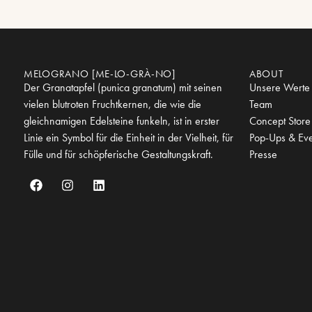
MELOGRANO [ME-LO-GRÀ-NO]
ABOUT
Der Granatapfel (punica granatum) mit seinen
Unsere Werte
vielen blutroten Fruchtkernen, die wie die
Team
gleichnamigen Edelsteine funkeln, ist in erster
Concept Store
Linie ein Symbol für die Einheit in der Vielheit, für
Pop-Ups & Eve
Fülle und für schöpferische Gestaltungskraft.
Presse