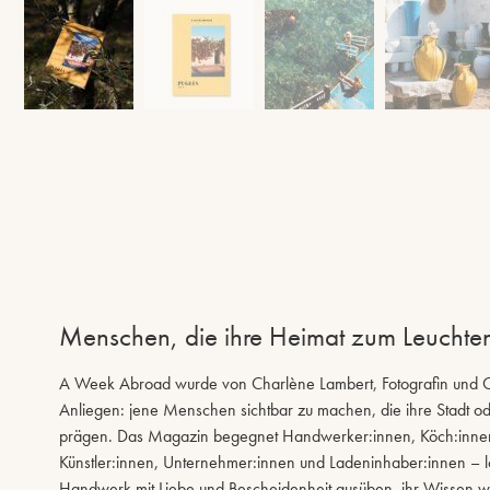
Menschen, die ihre Heimat zum Leuchte
A Week Abroad wurde von Charlène Lambert, Fotografin und Cre
Anliegen: jene Menschen sichtbar zu machen, die ihre Stadt ode
prägen. Das Magazin begegnet Handwerker:innen, Köch:innen,
Künstler:innen, Unternehmer:innen und Ladeninhaber:innen – lok
Handwerk mit Liebe und Bescheidenheit ausüben, ihr Wissen w