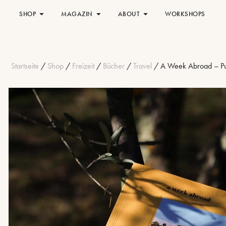
SHOP
MAGAZIN
ABOUT
WORKSHOPS
Startseite
/
Shop
/
Freizeit
/
Bücher
/
Travel
/ A Week Abroad – Pu