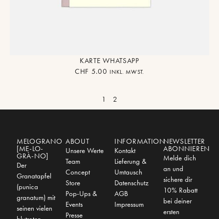
KARTE WHATSAPP
CHF
5.00
INKL. MWST.
1
2
MELOGRANO
ABOUT
INFORMATION
NEWSLETTER
[ME-LO-
ABONNIEREN
Unsere Werte
Kontakt
GRÀ-NO]
Melde dich
Team
Lieferung &
Der
an und
Concept
Umtausch
Granatapfel
sichere dir
Store
Datenschutz
(punica
10% Rabatt
Pop-Ups &
AGB
granatum) mit
bei deiner
Events
Impressum
seinen vielen
ersten
Presse
blutroten