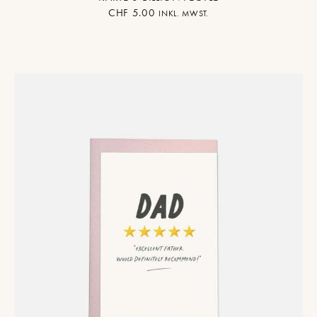
CHF
5.00
INKL. MWST.