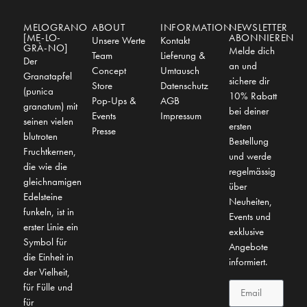
MELOGRANO
ABOUT
INFORMATION
NEWSLETTER
[ME-LO-
ABONNIEREN
Unsere Werte
Kontakt
GRÀ-NO]
Melde dich
Team
Lieferung &
Der
an und
Concept
Umtausch
Granatapfel
sichere dir
Store
Datenschutz
(punica
10% Rabatt
Pop-Ups &
AGB
granatum) mit
bei deiner
Events
Impressum
seinen vielen
ersten
Presse
blutroten
Bestellung
Fruchtkernen,
und werde
die wie die
regelmässig
gleichnamigen
über
Edelsteine
Neuheiten,
funkeln, ist in
Events und
erster Linie ein
exklusive
Symbol für
Angebote
die Einheit in
informiert.
der Vielheit,
für Fülle und
für