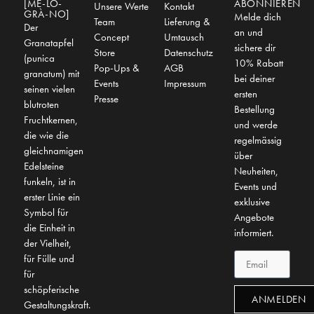
[ME-LO-
ABONNIEREN
Unsere Werte
Kontakt
GRÀ-NO]
Melde dich
Team
Lieferung &
Der
an und
Concept
Umtausch
Granatapfel
sichere dir
Store
Datenschutz
(punica
10% Rabatt
Pop-Ups &
AGB
granatum) mit
bei deiner
Events
Impressum
seinen vielen
ersten
Presse
blutroten
Bestellung
Fruchtkernen,
und werde
die wie die
regelmässig
gleichnamigen
über
Edelsteine
Neuheiten,
funkeln, ist in
Events und
erster Linie ein
exklusive
Symbol für
Angebote
die Einheit in
informiert.
der Vielheit,
für Fülle und
für
schöpferische
ANMELDEN
Gestaltungskraft.