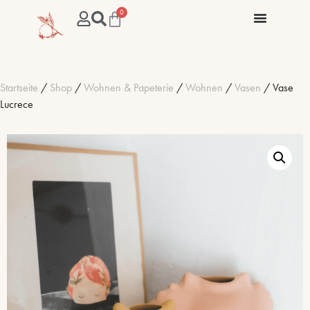
0
Startseite
/
Shop
/
Wohnen & Papeterie
/
Wohnen
/
Vasen
/ Vase
Lucrece