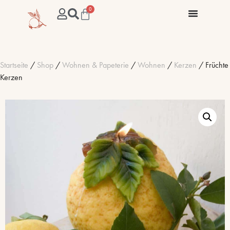
0
Startseite
/
Shop
/
Wohnen & Papeterie
/
Wohnen
/
Kerzen
/ Früchte
Kerzen