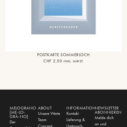
POSTKARTE SOMMERLOCH
CHF
2.50
INKL. MWST.
MELOGRANO
ABOUT
INFORMATION
NEWSLETTER
[ME-LO-
ABONNIEREN
Unsere Werte
Kontakt
GRÀ-NO]
Melde dich
Team
Lieferung &
Der
an und
Concept
Umtausch