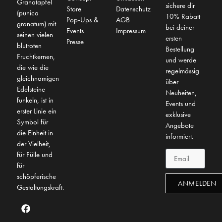
Granatapfel
sichere dir
Store
Datenschutz
(punica
10% Rabatt
Pop-Ups &
AGB
granatum) mit
bei deiner
Events
Impressum
seinen vielen
ersten
Presse
blutroten
Bestellung
Fruchtkernen,
und werde
die wie die
regelmässig
gleichnamigen
über
Edelsteine
Neuheiten,
funkeln, ist in
Events und
erster Linie ein
exklusive
Symbol für
Angebote
die Einheit in
informiert.
der Vielheit,
für Fülle und
für
schöpferische
ANMELDEN
Gestaltungskraft.