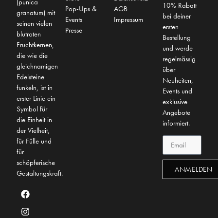
(punica
10% Rabatt
Pop-Ups &
AGB
granatum) mit
bei deiner
Events
Impressum
seinen vielen
ersten
Presse
blutroten
Bestellung
Fruchtkernen,
und werde
die wie die
regelmässig
gleichnamigen
über
Edelsteine
Neuheiten,
funkeln, ist in
Events und
erster Linie ein
exklusive
Symbol für
Angebote
die Einheit in
informiert.
der Vielheit,
für Fülle und
für
schöpferische
ANMELDEN
Gestaltungskraft.