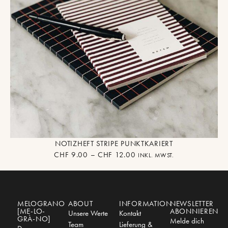
NOTIZHEFT STRIPE PUNKTKARIERT
CHF
9.00
–
CHF
12.00
INKL. MWST.
MELOGRANO
ABOUT
INFORMATION
NEWSLETTER
[ME-LO-
ABONNIEREN
Unsere Werte
Kontakt
GRÀ-NO]
Melde dich
Team
Lieferung &