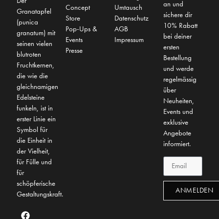
Der
an und
Concept
Umtausch
Granatapfel
sichere dir
Store
Datenschutz
(punica
10% Rabatt
Pop-Ups &
AGB
granatum) mit
bei deiner
Events
Impressum
seinen vielen
ersten
Presse
blutroten
Bestellung
Fruchtkernen,
und werde
die wie die
regelmässig
gleichnamigen
über
Edelsteine
Neuheiten,
funkeln, ist in
Events und
erster Linie ein
exklusive
Symbol für
Angebote
die Einheit in
informiert.
der Vielheit,
für Fülle und
für
schöpferische
ANMELDEN
Gestaltungskraft.