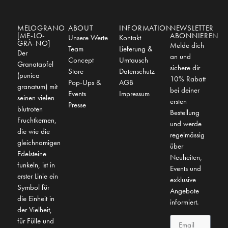
MELOGRANO
ABOUT
INFORMATION
NEWSLETTER
[ME-LO-
ABONNIEREN
Unsere Werte
Kontakt
GRÀ-NO]
Melde dich
Team
Lieferung &
Der
an und
Concept
Umtausch
Granatapfel
sichere dir
Store
Datenschutz
(punica
10% Rabatt
Pop-Ups &
AGB
granatum) mit
bei deiner
Events
Impressum
seinen vielen
ersten
Presse
blutroten
Bestellung
Fruchtkernen,
und werde
die wie die
regelmässig
gleichnamigen
über
Edelsteine
Neuheiten,
funkeln, ist in
Events und
erster Linie ein
exklusive
Symbol für
Angebote
die Einheit in
informiert.
der Vielheit,
für Fülle und