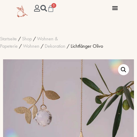
0
Startseite
/
Shop
/
Wohnen &
Papeterie
/
Wohnen
/
Dekoration
/ Lichtfänger Olivo