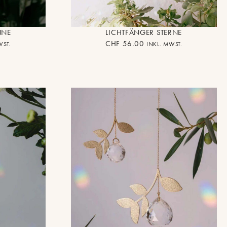
NNE
LICHTFÄNGER STERNE
CHF
56.00
WST.
INKL. MWST.