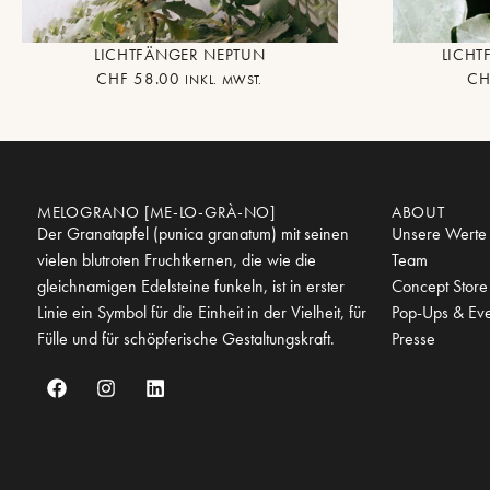
LICHTFÄNGER NEPTUN
LICH
CHF
58.00
CH
INKL. MWST.
MELOGRANO [ME-LO-GRÀ-NO]
ABOUT
Der Granatapfel (punica granatum) mit seinen
Unsere Werte
vielen blutroten Fruchtkernen, die wie die
Team
gleichnamigen Edelsteine funkeln, ist in erster
Concept Store
Linie ein Symbol für die Einheit in der Vielheit, für
Pop-Ups & Eve
Fülle und für schöpferische Gestaltungskraft.
Presse