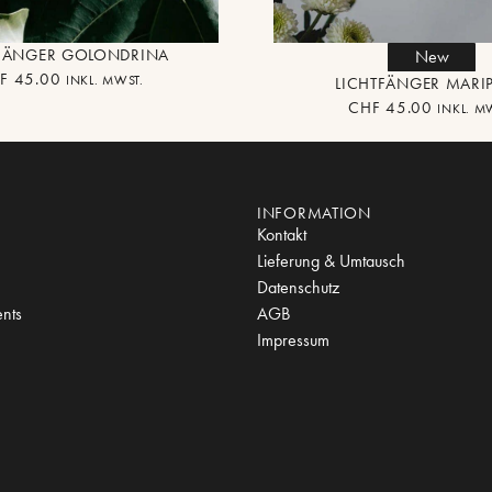
TFÄNGER GOLONDRINA
New
F
45.00
INKL. MWST.
LICHTFÄNGER MARI
CHF
45.00
INKL. M
INFORMATION
Kontakt
Lieferung & Umtausch
Datenschutz
nts
AGB
Impressum