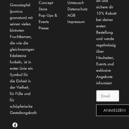
an und
Concept
Umtausch
Granatapfel
sichere dir
Store
Datenschutz
(punica
10% Rabatt
Pop-Ups &
AGB
granatum) mit
bei deiner
Events
Impressum
seinen vielen
ersten
Presse
blutroten
Bestellung
Fruchtkernen,
und werde
die wie die
regelmässig
gleichnamigen
über
Edelsteine
Neuheiten,
funkeln, ist in
Events und
erster Linie ein
exklusive
Symbol für
Angebote
die Einheit in
informiert.
der Vielheit,
für Fülle und
für
schöpferische
ANMELDEN
Gestaltungskraft.