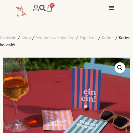
0
Startseite
/
Shop
/
Wohnen & Papeterie
/
Papeterie
/
Karten
/ Karten
Italianità !