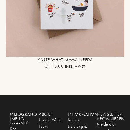
KARTE WHAT MAMA NEEDS
CHF
5.00
INKL. MWST.
MELOGRANO
ABOUT
INFORMATION
NEWSLETTER
[ME-LO-
ABONNIEREN
Unsere Werte
Kontakt
GRÀ-NO]
Melde dich
Team
Lieferung &
Der