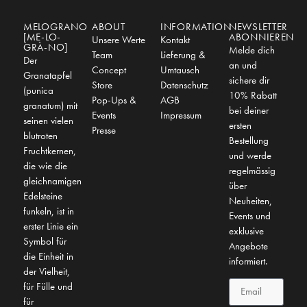
MELOGRANO
ABOUT
INFORMATION
NEWSLETTER
[ME-LO-
ABONNIEREN
Unsere Werte
Kontakt
GRÀ-NO]
Melde dich
Team
Lieferung &
Der
an und
Concept
Umtausch
Granatapfel
sichere dir
Store
Datenschutz
(punica
10% Rabatt
Pop-Ups &
AGB
granatum) mit
bei deiner
Events
Impressum
seinen vielen
ersten
Presse
blutroten
Bestellung
Fruchtkernen,
und werde
die wie die
regelmässig
gleichnamigen
über
Edelsteine
Neuheiten,
funkeln, ist in
Events und
erster Linie ein
exklusive
Symbol für
Angebote
die Einheit in
informiert.
der Vielheit,
für Fülle und
für