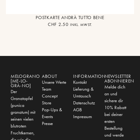
POSTKARTE ANDRÀ TUTTO BENE
CHF
2.50
INKL. MWST.
MELOGRANO
ABOUT
INFORMATION
NEWSLETTER
[ME-LO-
ABONNIEREN
Unsere Werte
Kontakt
GRÀ-NO]
Melde dich
Team
Lieferung &
Der
an und
Concept
Umtausch
Granatapfel
sichere dir
Store
Datenschutz
(punica
10% Rabatt
Pop-Ups &
AGB
granatum) mit
bei deiner
Events
Impressum
seinen vielen
ersten
Presse
blutroten
Bestellung
Fruchtkernen,
und werde
die wie die