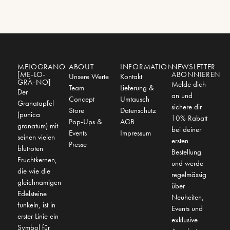
MELOGRANO
ABOUT
INFORMATION
NEWSLETTER
[ME-LO-
ABONNIEREN
Unsere Werte
Kontakt
GRÀ-NO]
Melde dich
Team
Lieferung &
Der
an und
Concept
Umtausch
Granatapfel
sichere dir
Store
Datenschutz
(punica
10% Rabatt
Pop-Ups &
AGB
granatum) mit
bei deiner
Events
Impressum
seinen vielen
ersten
Presse
blutroten
Bestellung
Fruchtkernen,
und werde
die wie die
regelmässig
gleichnamigen
über
Edelsteine
Neuheiten,
funkeln, ist in
Events und
erster Linie ein
exklusive
Symbol für