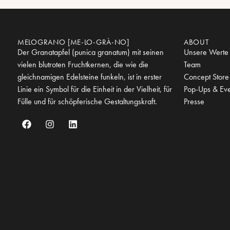
MELOGRANO [ME-LO-GRÀ-NO]
ABOUT
Der Granatapfel (punica granatum) mit seinen
Unsere Werte
vielen blutroten Fruchtkernen, die wie die
Team
gleichnamigen Edelsteine funkeln, ist in erster
Concept Store
Linie ein Symbol für die Einheit in der Vielheit, für
Pop-Ups & Eve
Fülle und für schöpferische Gestaltungskraft.
Presse