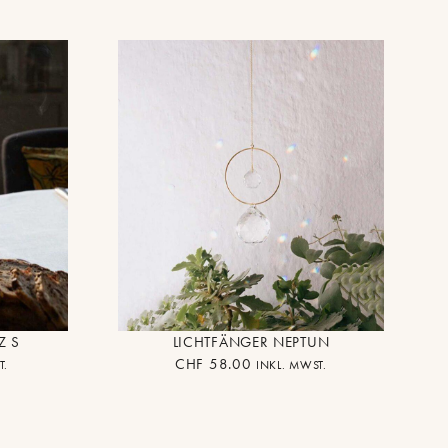
Z S
LICHTFÄNGER NEPTUN
CHF
58.00
T.
INKL. MWST.