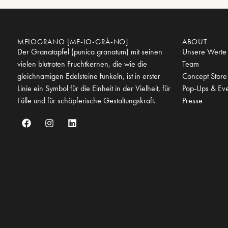
MELOGRANO [ME-LO-GRÀ-NO]
ABOUT
Der Granatapfel (punica granatum) mit seinen
Unsere Werte
vielen blutroten Fruchtkernen, die wie die
Team
gleichnamigen Edelsteine funkeln, ist in erster
Concept Store
Linie ein Symbol für die Einheit in der Vielheit, für
Pop-Ups & Eve
Fülle und für schöpferische Gestaltungskraft.
Presse