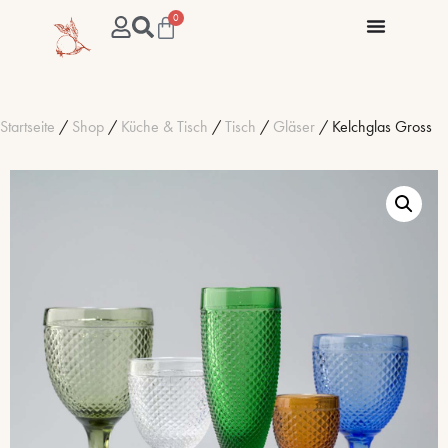
0
Startseite
/
Shop
/
Küche & Tisch
/
Tisch
/
Gläser
/ Kelchglas Gross