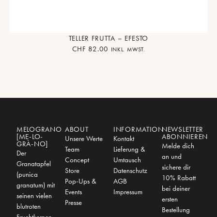
TELLER FRUTTA – EFESTO
CHF
82.00
INKL. MWST.
MELOGRANO
ABOUT
INFORMATION
NEWSLETTER
[ME-LO-
ABONNIEREN
Unsere Werte
Kontakt
GRÀ-NO]
Melde dich
Team
Lieferung &
Der
an und
Concept
Umtausch
Granatapfel
sichere dir
Store
Datenschutz
(punica
10% Rabatt
Pop-Ups &
AGB
granatum) mit
bei deiner
Events
Impressum
seinen vielen
ersten
Presse
blutroten
Bestellung