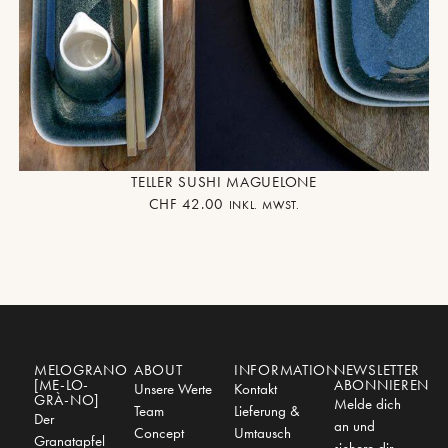
TELLER SUSHI MAGUELONE
CHF
42.00
INKL. MWST.
MELOGRANO
ABOUT
INFORMATION
NEWSLETTER
[ME-LO-
ABONNIEREN
Unsere Werte
Kontakt
GRÀ-NO]
Melde dich
Team
Lieferung &
Der
an und
Concept
Umtausch
Granatapfel