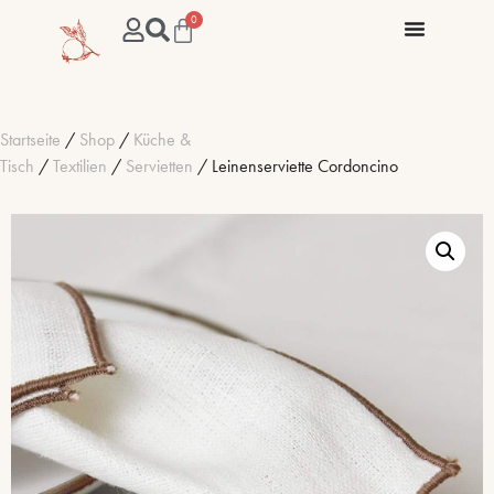
0
Startseite
/
Shop
/
Küche &
Tisch
/
Textilien
/
Servietten
/ Leinenserviette Cordoncino