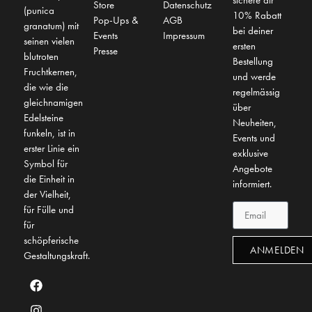
sichere dir
Store
Datenschutz
(punica
10% Rabatt
Pop-Ups &
AGB
granatum) mit
bei deiner
Events
Impressum
seinen vielen
ersten
Presse
blutroten
Bestellung
Fruchtkernen,
und werde
die wie die
regelmässig
gleichnamigen
über
Edelsteine
Neuheiten,
funkeln, ist in
Events und
erster Linie ein
exklusive
Symbol für
Angebote
die Einheit in
informiert.
der Vielheit,
für Fülle und
für
schöpferische
ANMELDEN
Gestaltungskraft.