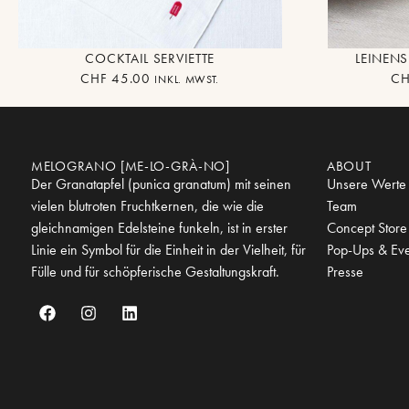
COCKTAIL SERVIETTE
LEINEN
CHF
45.00
CH
INKL. MWST.
MELOGRANO [ME-LO-GRÀ-NO]
ABOUT
Der Granatapfel (punica granatum) mit seinen
Unsere Werte
vielen blutroten Fruchtkernen, die wie die
Team
gleichnamigen Edelsteine funkeln, ist in erster
Concept Store
Linie ein Symbol für die Einheit in der Vielheit, für
Pop-Ups & Eve
Fülle und für schöpferische Gestaltungskraft.
Presse