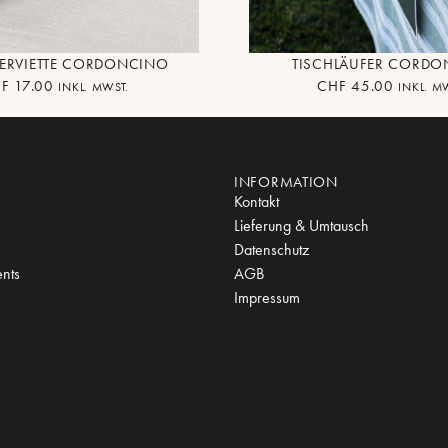
SERVIETTE CORDONCINO
TISCHLÄUFER CORD
F
17.00
CHF
45.00
INKL. MWST.
INKL. M
INFORMATION
Kontakt
Lieferung & Umtausch
Datenschutz
nts
AGB
Impressum